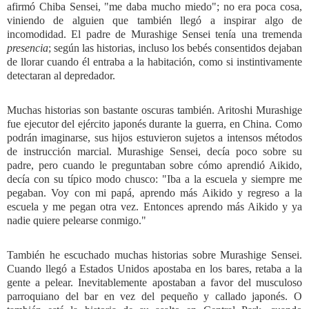
afirmó Chiba Sensei, "me daba mucho miedo"; no era poca cosa,
viniendo de alguien que también llegó a inspirar algo de
incomodidad. El padre de Murashige Sensei tenía una tremenda
presencia
; según las historias, incluso los bebés consentidos dejaban
de llorar cuando él entraba a la habitación, como si instintivamente
detectaran al depredador.
Muchas historias son bastante oscuras también. Aritoshi Murashige
fue ejecutor del ejército japonés durante la guerra, en China. Como
podrán imaginarse, sus hijos estuvieron sujetos a intensos métodos
de instrucción marcial. Murashige Sensei, decía poco sobre su
padre, pero cuando le preguntaban sobre cómo aprendió Aikido,
decía con su típico modo chusco: "Iba a la escuela y siempre me
pegaban. Voy con mi papá, aprendo más Aikido y regreso a la
escuela y me pegan otra vez. Entonces aprendo más Aikido y ya
nadie quiere pelearse conmigo."
También he escuchado muchas historias sobre Murashige Sensei.
Cuando llegó a Estados Unidos apostaba en los bares, retaba a la
gente a pelear. Inevitablemente apostaban a favor del musculoso
parroquiano del bar en vez del pequeño y callado japonés. O