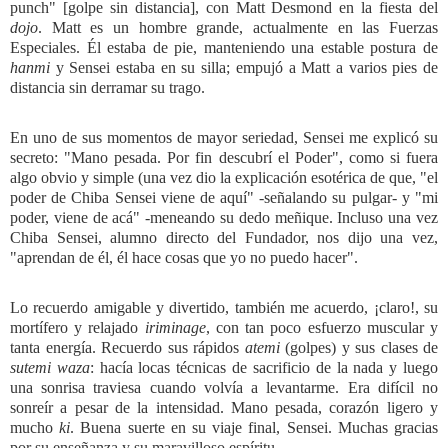
punch" [golpe sin distancia], con Matt Desmond en la fiesta del
dojo
. Matt es un hombre grande, actualmente en las Fuerzas
Especiales. Él estaba de pie, manteniendo una estable postura de
hanmi
y Sensei estaba en su silla; empujó a Matt a varios pies de
distancia sin derramar su trago.
En uno de sus momentos de mayor seriedad, Sensei me explicó su
secreto: "Mano pesada. Por fin descubrí el Poder", como si fuera
algo obvio y simple (una vez dio la explicación esotérica de que, "el
poder de Chiba Sensei viene de aquí" -señalando su pulgar- y "mi
poder, viene de acá" -meneando su dedo meñique. Incluso una vez
Chiba Sensei, alumno directo del Fundador, nos dijo una vez,
"aprendan de él, él hace cosas que yo no puedo hacer".
Lo recuerdo amigable y divertido, también me acuerdo, ¡claro!, su
mortífero y relajado
iriminage
, con tan poco esfuerzo muscular y
tanta energía. Recuerdo sus rápidos
atemi
(golpes) y sus clases de
sutemi waza
: hacía locas técnicas de sacrificio de la nada y luego
una sonrisa traviesa cuando volvía a levantarme. Era difícil no
sonreír a pesar de la intensidad. Mano pesada, corazón ligero y
mucho
ki
. Buena suerte en su viaje final, Sensei. Muchas gracias
por su enseñanza y su maravilloso espíritu.