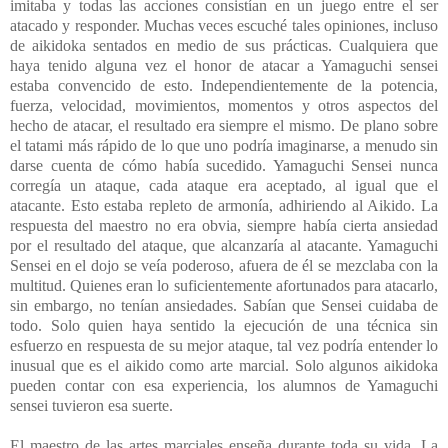
imitaba y todas las acciones consistían en un juego entre el ser
atacado y responder. Muchas veces escuché tales opiniones, incluso
de aikidoka sentados en medio de sus prácticas. Cualquiera que
haya tenido alguna vez el honor de atacar a Yamaguchi sensei
estaba convencido de esto. Independientemente de la potencia,
fuerza, velocidad, movimientos, momentos y otros aspectos del
hecho de atacar, el resultado era siempre el mismo. De plano sobre
el tatami más rápido de lo que uno podría imaginarse, a menudo sin
darse cuenta de cómo había sucedido. Yamaguchi Sensei nunca
corregía un ataque, cada ataque era aceptado, al igual que el
atacante. Esto estaba repleto de armonía, adhiriendo al Aikido. La
respuesta del maestro no era obvia, siempre había cierta ansiedad
por el resultado del ataque, que alcanzaría al atacante. Yamaguchi
Sensei en el dojo se veía poderoso, afuera de él se mezclaba con la
multitud. Quienes eran lo suficientemente afortunados para atacarlo,
sin embargo, no tenían ansiedades. Sabían que Sensei cuidaba de
todo. Solo quien haya sentido la ejecución de una técnica sin
esfuerzo en respuesta de su mejor ataque, tal vez podría entender lo
inusual que es el aikido como arte marcial. Solo algunos aikidoka
pueden contar con esa experiencia, los alumnos de Yamaguchi
sensei tuvieron esa suerte.
El maestro de las artes marciales enseña durante toda su vida. La