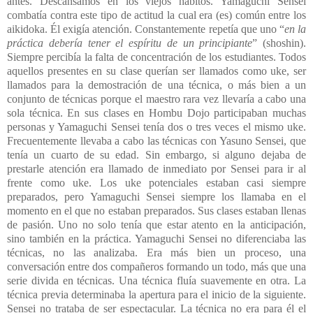
antes. Descansamos en los viejos hábitos. Yamaguchi Sensei
combatía contra este tipo de actitud la cual era (es) común entre los
aikidoka. Él exigía atención. Constantemente repetía que uno “
en la
práctica debería tener el espíritu de un principiante
” (shoshin).
Siempre percibía la falta de concentración de los estudiantes. Todos
aquellos presentes en su clase querían ser llamados como uke, ser
llamados para la demostración de una técnica, o más bien a un
conjunto de técnicas porque el maestro rara vez llevaría a cabo una
sola técnica. En sus clases en Hombu Dojo participaban muchas
personas y Yamaguchi Sensei tenía dos o tres veces el mismo uke.
Frecuentemente llevaba a cabo las técnicas con Yasuno Sensei, que
tenía un cuarto de su edad. Sin embargo, si alguno dejaba de
prestarle atención era llamado de inmediato por Sensei para ir al
frente como uke. Los uke potenciales estaban casi siempre
preparados, pero Yamaguchi Sensei siempre los llamaba en el
momento en el que no estaban preparados. Sus clases estaban llenas
de pasión. Uno no solo tenía que estar atento en la anticipación,
sino también en la práctica. Yamaguchi Sensei no diferenciaba las
técnicas, no las analizaba. Era más bien un proceso, una
conversación entre dos compañeros formando un todo, más que una
serie divida en técnicas. Una técnica fluía suavemente en otra. La
técnica previa determinaba la apertura para el inicio de la siguiente.
Sensei no trataba de ser espectacular. La técnica no era para él el