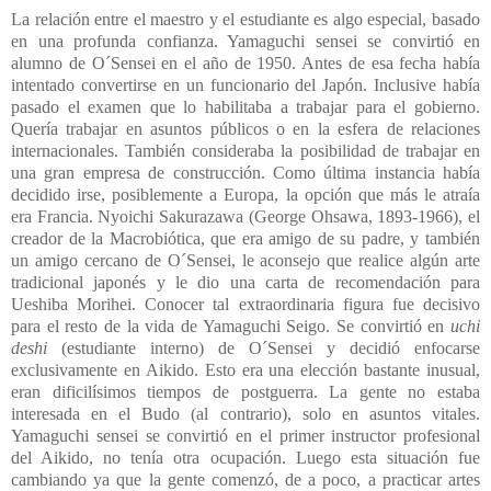
La relación entre el maestro y el estudiante es algo especial, basado
en una profunda confianza. Yamaguchi sensei se convirtió en
alumno de O´Sensei en el año de 1950. Antes de esa fecha había
intentado convertirse en un funcionario del Japón. Inclusive había
pasado el examen que lo habilitaba a trabajar para el gobierno.
Quería trabajar en asuntos públicos o en la esfera de relaciones
internacionales. También consideraba la posibilidad de trabajar en
una gran empresa de construcción. Como última instancia había
decidido irse, posiblemente a Europa, la opción que más le atraía
era Francia. Nyoichi Sakurazawa (George Ohsawa, 1893-1966), el
creador de la Macrobiótica, que era amigo de su padre, y también
un amigo cercano de O´Sensei, le aconsejo que realice algún arte
tradicional japonés y le dio una carta de recomendación para
Ueshiba Morihei. Conocer tal extraordinaria figura fue decisivo
para el resto de la vida de Yamaguchi Seigo. Se convirtió en
uchi
deshi
(estudiante interno) de O´Sensei y decidió enfocarse
exclusivamente en Aikido. Esto era una elección bastante inusual,
eran dificilísimos tiempos de postguerra. La gente no estaba
interesada en el Budo (al contrario), solo en asuntos vitales.
Yamaguchi sensei se convirtió en el primer instructor profesional
del Aikido, no tenía otra ocupación. Luego esta situación fue
cambiando ya que la gente comenzó, de a poco, a practicar artes