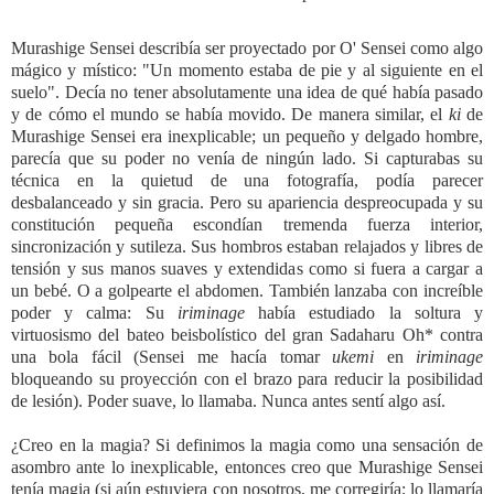
Murashige Sensei describía ser proyectado por O' Sensei como algo
mágico y místico: "Un momento estaba de pie y al siguiente en el
suelo". Decía no tener absolutamente una idea de qué había pasado
y de cómo el mundo se había movido. De manera similar, el
ki
de
Murashige Sensei era inexplicable; un pequeño y delgado hombre,
parecía que su poder no venía de ningún lado. Si capturabas su
técnica en la quietud de una fotografía, podía parecer
desbalanceado y sin gracia. Pero su apariencia despreocupada y su
constitución pequeña escondían tremenda fuerza interior,
sincronización y sutileza. Sus hombros estaban relajados y libres de
tensión y sus manos suaves y extendidas como si fuera a cargar a
un bebé. O a golpearte el abdomen. También lanzaba con increíble
poder y calma: Su
iriminage
había estudiado la soltura y
virtuosismo del bateo beisbolístico del gran Sadaharu Oh* contra
una bola fácil (Sensei me hacía tomar
ukemi
en
iriminage
bloqueando su proyección con el brazo para reducir la posibilidad
de lesión). Poder suave, lo llamaba. Nunca antes sentí algo así.
¿Creo en la magia? Si definimos la magia como una sensación de
asombro ante lo inexplicable, entonces creo que Murashige Sensei
tenía magia (si aún estuviera con nosotros, me corregiría; lo llamaría