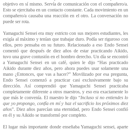
objetivo en sí mismo. Servía de comunicación con el compañero/a.
Esto se ejercitaba en un contacto constante. Cada movimiento en un
compañero/a causaba una reacción en el otro. La conversación no
puede ser rota.
Yamaguchi Sensei era muy estricto con sus mejores estudiantes, les
exigía al máximo y tenían que trabajar duro. Podía ser riguroso con
ellos, pero pensaba en su futuro. Relacionado a eso Endo Sensei
comentó que después de diez años de estar practicando Aikido,
tuvo una grave contusión en el hombro derecho. Un día se encontró
a Yamaguchi Sensei en un café, quien le dijo “Has practicado
Aikido durante diez años, pero ahora puedes usar solamente una
mano ¿Entonces, que vas a hacer?” Movilizado por esa pregunta,
Endo Sensei comenzó a practicar casi exclusivamente bajo su
dirección. Así comprendió que Yamaguchi Sensei practicaba
completamente diferente a otros maestros, y eso era exactamente lo
que más le convenía. El maestro le dijo “
Incluso si no entiendes lo
que yo propongo, confía en mí y haz el sacrificio los próximos diez
año
s”. Diez años parecían una eternidad, pero Endo Sensei confió
en él y su Aikido se transformó por completo.
El lugar más importante donde enseñaba Yamaguchi sensei, aparte