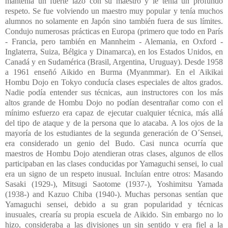
mantenía un fuerte lazo con su maestro y le tenía un profundo
respeto. Se fue volviendo un maestro muy popular y tenía muchos
alumnos no solamente en Japón sino también fuera de sus límites.
Condujo numerosas prácticas en Europa (primero que todo en París
- Francia, pero también en Mannheim - Alemania, en Oxford -
Inglaterra, Suiza, Bélgica y Dinamarca), en los Estados Unidos, en
Canadá y en Sudamérica (Brasil, Argentina, Uruguay). Desde 1958
a 1961 enseñó Aikido en Burma (Myanmmar). En el Aikikai
Hombu Dojo en Tokyo conducía clases especiales de altos grados.
Nadie podía entender sus técnicas, aun instructores con los más
altos grande de Hombu Dojo no podían desentrañar como con el
mínimo esfuerzo era capaz de ejecutar cualquier técnica, más allá
del tipo de ataque y de la persona que lo atacaba. A los ojos de la
mayoría de los estudiantes de la segunda generación de O´Sensei,
era considerado un genio del Budo. Casi nunca ocurría que
maestros de Hombu Dojo atendieran otras clases, algunos de ellos
participaban en las clases conducidas por Yamaguchi sensei, lo cual
era un signo de un respeto inusual. Incluían entre otros: Masando
Sasaki (1929-), Mitsugi Saotome (1937-), Yoshimitsu Yamada
(1938-) and Kazuo Chiba (1940-). Muchas personas sentían que
Yamaguchi sensei, debido a su gran popularidad y técnicas
inusuales, crearía su propia escuela de Aikido. Sin embargo no lo
hizo, consideraba a las divisiones un sin sentido y era fiel a la