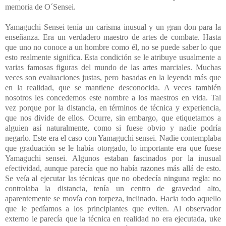
memoria de O´Sensei.
Yamaguchi Sensei tenía un carisma inusual y un gran don para la
enseñanza. Era un verdadero maestro de artes de combate. Hasta
que uno no conoce a un hombre como él, no se puede saber lo que
esto realmente significa. Esta condición se le atribuye usualmente a
varias famosas figuras del mundo de las artes marciales. Muchas
veces son evaluaciones justas, pero basadas en la leyenda más que
en la realidad, que se mantiene desconocida. A veces también
nosotros les concedemos este nombre a los maestros en vida. Tal
vez porque por la distancia, en términos de técnica y experiencia,
que nos divide de ellos. Ocurre, sin embargo, que etiquetamos a
alguien así naturalmente, como si fuese obvio y nadie podría
negarlo. Este era el caso con Yamaguchi sensei. Nadie contemplaba
que graduación se le había otorgado, lo importante era que fuese
Yamaguchi sensei. Algunos estaban fascinados por la inusual
efectividad, aunque parecía que no había razones más allá de esto.
Se veía al ejecutar las técnicas que no obedecía ninguna regla: no
controlaba la distancia, tenía un centro de gravedad alto,
aparentemente se movía con torpeza, inclinado. Hacia todo aquello
que le pedíamos a los principiantes que eviten. Al observador
externo le parecía que la técnica en realidad no era ejecutada, uke