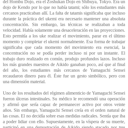
del Hombu Dojo, era el Zoshukan Dojo en Shibuya, Tokyo. Era un
dojo de Kendo por lo que no había tatami; sólo los estudiantes más
cercanos practicaban allí. La falta de tatamis significaba que incluso
durante la práctica del ukemi era necesario mantener una absoluta
concentración. Sin embargo, las técnicas se realizaban a toda
velocidad. Había solamente una desaceleración en las proyecciones.
Esto permitía a los uke realizar el movimiento, parar en el último
momento y completar el ukemi normalmente. Esa forma de trabajar
significaba que cada momento del movimiento era esencial, la
concentración no se podía perder incluso ni por un instante. El
trabajo duro realizado en común, produjo profundos lazos. Incluso
los más grandes maestros de Aikido ganaban poco, así que al final
del año, los estudiantes más cercanos de Yamaguchi Sensei
recaudaron dinero para él. Éste fue un gesto simbólico, pero con
una dimensión material.
Uno de los resultados del régimen alimenticio de Yamaguchi Sensei
fueron úlceras intestinales. Su médico le recomendó una operación
y afirmó que sería capaz de permanecer activo por otros veinte
años. Sin embargo, Yamaguchi Sensei creía en el orden natural de
las cosas. El no decidía sobre esas medidas radicales. Sentía que iba
a poder lidiar con ello. Supuestamente, en la víspera de su muerte,
participó en una demostración de Aikido siendo atacado por tres