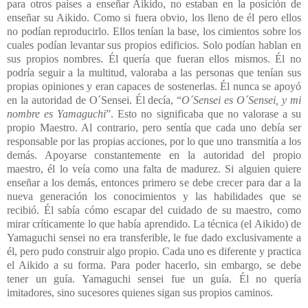
para otros países a enseñar Aikido, no estaban en la posición de
enseñar su Aikido. Como si fuera obvio, los lleno de él pero ellos
no podían reproducirlo. Ellos tenían la base, los cimientos sobre los
cuales podían levantar sus propios edificios. Solo podían hablan en
sus propios nombres. Él quería que fueran ellos mismos. Él no
podría seguir a la multitud, valoraba a las personas que tenían sus
propias opiniones y eran capaces de sostenerlas. Él nunca se apoyó
en la autoridad de O´Sensei. Él decía, “
O´Sensei es O´Sensei, y mi
nombre es Yamaguchi
”. Esto no significaba que no valorase a su
propio Maestro. Al contrario, pero sentía que cada uno debía ser
responsable por las propias acciones, por lo que uno transmitía a los
demás. Apoyarse constantemente en la autoridad del propio
maestro, él lo veía como una falta de madurez. Si alguien quiere
enseñar a los demás, entonces primero se debe crecer para dar a la
nueva generación los conocimientos y las habilidades que se
recibió. Él sabía cómo escapar del cuidado de su maestro, como
mirar críticamente lo que había aprendido. La técnica (el Aikido) de
Yamaguchi sensei no era transferible, le fue dado exclusivamente a
él, pero pudo construir algo propio. Cada uno es diferente y practica
el Aikido a su forma. Para poder hacerlo, sin embargo, se debe
tener un guía. Yamaguchi sensei fue un guía. Él no quería
imitadores, sino sucesores quienes sigan sus propios caminos.