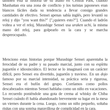
también está la historia de su asalto en Central Park, cuando
Manhattan era una zona de conflicto y los turistas japoneses eran
blancos fáciles dada su tendencia a llevar consigo grandes
cantidades de efectivo. Sensei apenas sabía inglés, pero levantó su
reloj y dijo "you want this?" ["¿quieres esto?"]. Cuando el ladrón
voltea a ver el reloj, Murashige Sensei usa
uraken uchi
, la misma
mano del reloj, para golpearlo en la cara y se marcha
despreocupado.
Menciono estas historias porque Murashige Sensei aparentaba la
ferocidad de su padre y su pasado marcial, junto con su espíritu
juguetón e idiosincrático. El lector se lo imaginará con un carácter
difícil, pero Sensei era divertido, juguetón y travieso. En un
dojo
famoso por su marcial intensidad, su práctica seria y rigurosa,
Sensei era el bufón del grupo. Corríamos como pollos
descabezados mientras Sensei hablaba como un niño en vacaciones.
Lo recuerdo poniéndole una gota de crema al whisky de Chiba
Sensei cuándo él había abandonado brevemente su lugar en la mesa
un viernes durante la cena. Luego, como un niño pequeño, soltaba
risitas con una sonrisa maravillosa de complicidad en la cara.