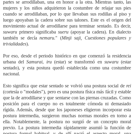
partes se arrodillaban, una en honor a la otra. Mientras tanto, las
mujeres y los niños adquirieron la costumbre de relajar sus pies
cuando se arrodillaban, por lo que llevaban sus rodillas al piso y
luego apoyaban la cadera sobre sus talones. Este es el origen del
movimiento actual de arrodillarse para terminar sentado. Es decir,
suwaru
primero significaba
sueru
(apoyar la cadera). En dialecto
también se decía
nemaru.
" (
Minji saji, Cuestiones populares y
trivialidades
).
Por eso, desde el periodo histórico en que comenzó la residencia
urbana del
Samurai
,
iru
(estar) se transformó en
suwaru
(estar
sentado), y esta postura quedó establecida como una costumbre
nacional.
Esto significa que estar sentado se volvió una postura social de
rei
(cortesía o "modales"), pero es una postura física más fácil y estable
que la de arrodillarse y que sentarse con las piernas cruzadas. Como
posición para el cuerpo no es totalmente cómoda ni demasiado
rígida. Además, desde que los japoneses eligieron incorporar esta
postura intermedia, surgieron muchas normas morales en torno a
ella. Notablemente, la postura no surgió de un concepto moral
previo. La postura intermedia rápidamente asumió la función de
postura formal habitual, y de allí nació el aspecto moral, una