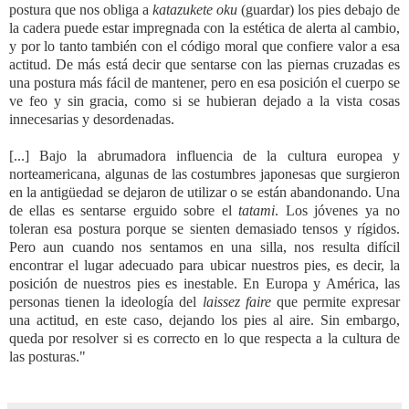
postura que nos obliga a
katazukete oku
(guardar) los pies debajo de
la cadera puede estar impregnada con la estética de alerta al cambio,
y por lo tanto también con el código moral que confiere valor a esa
actitud. De más está decir que sentarse con las piernas cruzadas es
una postura más fácil de mantener, pero en esa posición el cuerpo se
ve feo y sin gracia, como si se hubieran dejado a la vista cosas
innecesarias y desordenadas.
[...] Bajo la abrumadora influencia de la cultura europea y
norteamericana, algunas de las costumbres japonesas que surgieron
en la antigüedad se dejaron de utilizar o se están abandonando. Una
de ellas es sentarse erguido sobre el
tatami
. Los jóvenes ya no
toleran esa postura porque se sienten demasiado tensos y rígidos.
Pero aun cuando nos sentamos en una silla, nos resulta difícil
encontrar el lugar adecuado para ubicar nuestros pies, es decir, la
posición de nuestros pies es inestable. En Europa y América, las
personas tienen la ideología del
laissez faire
que permite expresar
una actitud, en este caso, dejando los pies al aire. Sin embargo,
queda por resolver si es correcto en lo que respecta a la cultura de
las posturas."