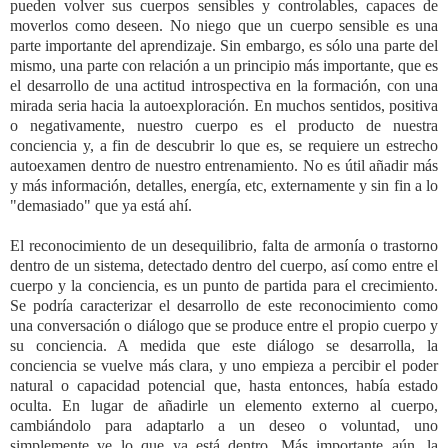
pueden volver sus cuerpos sensibles y controlables, capaces de
moverlos como deseen. No niego que un cuerpo sensible es una
parte importante del aprendizaje. Sin embargo, es sólo una parte del
mismo, una parte con relación a un principio más importante, que es
el desarrollo de una actitud introspectiva en la formación, con una
mirada seria hacia la autoexploración.
En muchos sentidos, positiva
o negativamente, nuestro cuerpo es el producto de nuestra
conciencia y, a fin de descubrir lo que es, se requiere un estrecho
autoexamen dentro de nuestro entrenamiento. No es útil añadir más
y más información, detalles, energía, etc, externamente y sin fin a lo
"demasiado" que ya está ahí.
El reconocimiento de un desequilibrio, falta de armonía o trastorno
dentro de un sistema, detectado dentro del cuerpo, así como entre el
cuerpo y la conciencia, es un punto de partida para el crecimiento.
Se podría caracterizar el desarrollo de este reconocimiento como
una conversación o diálogo que se produce entre el propio cuerpo y
su conciencia. A medida que este diálogo se desarrolla, la
conciencia se vuelve más clara, y uno empieza a percibir el poder
natural o capacidad potencial que, hasta entonces, había estado
oculta. En lugar de añadirle un elemento externo al cuerpo,
cambiándolo para adaptarlo a un deseo o voluntad, uno
simplemente ve lo que ya está dentro. Más importante aún, la