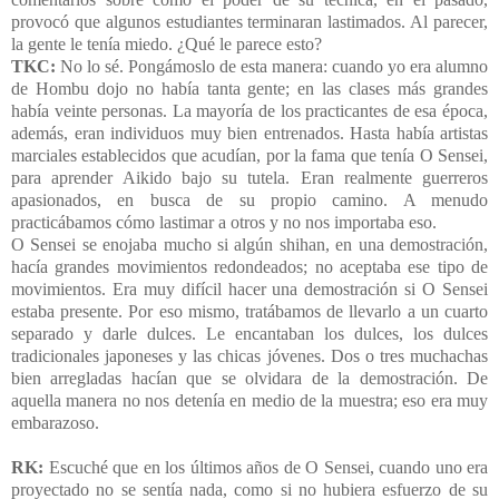
provocó que algunos estudiantes terminaran lastimados. Al parecer,
la gente le tenía miedo. ¿Qué le parece esto?
TKC:
No lo sé. Pongámoslo de esta manera: cuando yo era alumno
de Hombu dojo no había tanta gente; en las clases más grandes
había veinte personas. La mayoría de los practicantes de esa época,
además, eran individuos muy bien entrenados. Hasta había artistas
marciales establecidos que acudían, por la fama que tenía O Sensei,
para aprender Aikido bajo su tutela. Eran realmente guerreros
apasionados, en busca de su propio camino. A menudo
practicábamos cómo lastimar a otros y no nos importaba eso.
O Sensei se enojaba mucho si algún shihan, en una demostración,
hacía grandes movimientos redondeados; no aceptaba ese tipo de
movimientos. Era muy difícil hacer una demostración si O Sensei
estaba presente. Por eso mismo, tratábamos de llevarlo a un cuarto
separado y darle dulces. Le encantaban los dulces, los dulces
tradicionales japoneses y las chicas jóvenes. Dos o tres muchachas
bien arregladas hacían que se olvidara de la demostración. De
aquella manera no nos detenía en medio de la muestra; eso era muy
embarazoso.
RK:
Escuché que en los últimos años de O Sensei, cuando uno era
proyectado no se sentía nada, como si no hubiera esfuerzo de su