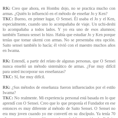
RK:
Creo que ahora, en Hombu dojo, no se practica mucho con
armas. ¿Quién lo influenció en el método de enseñar Jo y Ken?
TKC:
Bueno, en primer lugar, O Sensei. Él usaba el Jo y el Ken,
especialmente, cuando uno lo acompañaba de viaje. Un uchi-deshi
lo acompañaba a todos lados. Y yo era uno de esos alumnos;
también Tamura sensei lo hizo. Había que estudiar Jo y Ken porque
tenías que tomar ukemi con armas. No se presentaba otra opción.
Saito sensei también lo hacía; él vivió con el maestro muchos años
en Iwama.
RK:
Entendí, a partir del relato de algunas personas, que O Sensei
nunca enseñó un método sistemático de armas. ¿Fue muy difícil
para usted incorporar sus enseñanzas?
TKC:
Sí, fue muy difícil.
RK:
¿Sus métodos de enseñanza fueron influenciados por el estilo
Iwama?
TKC:
No realmente. Mi experiencia personal está basada en lo que
aprendí con O Sensei. Creo que lo que proponía el Fundador en ese
entonces es muy diferente al método de Saito Sensei. O Sensei no
era muy joven cuando yo me convertí en su discípulo. Ya tenía 70