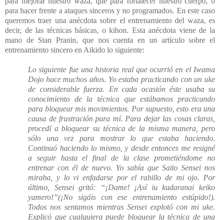
para mejorar nuestro waza, que para fortalecer nuestro cuerpo, o
para hacer frente a ataques sinceros y no programados. En este caso
queremos traer una anécdota sobre el entrenamiento del waza, es
decir, de las técnicas básicas, o kihon. Esta anécdota viene de la
mano de Stan Pranin, que nos cuenta en un artículo sobre el
entrenamiento sincero en Aikido lo siguiente:
Lo siguiente fue una historia real que ocurrió en el Iwama
Dojo hace muchos años. Yo estaba practicando con un uke
de considerable fuerza. En cada ocasión éste usaba su
conocimiento de la técnica que estábamos practicando
para bloquear mis movimientos. Por supuesto, esto era una
causa de frustración para mí. Para dejar las cosas claras,
procedí a bloquear su técnica de la misma manera, pero
sólo una vez para mostrar lo que estaba haciendo.
Continuó haciendo lo mismo, y desde entonces me resigné
a seguir hasta el final de la clase prometiéndome no
entrenar con él de nuevo. Yo sabía que Saito Sensei nos
miraba, y lo vi enfadarse por el rabillo de mi ojo. Por
último, Sensei gritó: “¡Dame! ¡Así iu kudaranai keiko
yamero!”(¡No sigáis con ese entrenamiento estúpido!).
Todos nos sentamos mientras Sensei explotó con mi uke.
Explicó que cualquiera puede bloquear la técnica de una