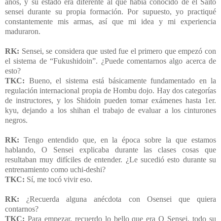
años, y su estado era diferente al que había conocido de él Saito
sensei durante su propia formación. Por supuesto, yo practiqué
constantemente mis armas, así que mi idea y mi experiencia
maduraron.
RK:
Sensei, se considera que usted fue el primero que empezó con
el sistema de “Fukushidoin”. ¿Puede comentarnos algo acerca de
esto?
TKC:
Bueno, el sistema está básicamente fundamentado en la
regulación internacional propia de Hombu dojo. Hay dos categorías
de instructores, y los Shidoin pueden tomar exámenes hasta 1er.
kyu, dejando a los shihan el trabajo de evaluar a los cinturones
negros.
RK:
Tengo entendido que, en la época sobre la que estamos
hablando, O Sensei explicaba durante las clases cosas que
resultaban muy difíciles de entender. ¿Le sucedió esto durante su
entrenamiento como uchi-deshi?
TKC:
Sí, me tocó vivir eso.
RK:
¿Recuerda alguna anécdota con Osensei que quiera
contarnos?
TKC:
Para empezar, recuerdo lo bello que era O Sensei, todo su