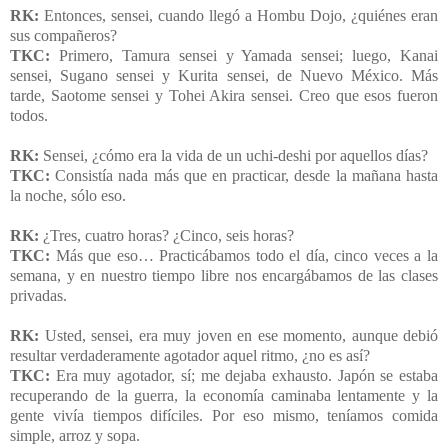
RK:
Entonces, sensei, cuando llegó a Hombu Dojo, ¿quiénes eran
sus compañeros?
TKC:
Primero, Tamura sensei y Yamada sensei; luego, Kanai
sensei, Sugano sensei y Kurita sensei, de Nuevo México. Más
tarde, Saotome sensei y Tohei Akira sensei. Creo que esos fueron
todos.
RK:
Sensei, ¿cómo era la vida de un uchi-deshi por aquellos días?
TKC:
Consistía nada más que en practicar, desde la mañana hasta
la noche, sólo eso.
RK:
¿Tres, cuatro horas? ¿Cinco, seis horas?
TKC:
Más que eso… Practicábamos todo el día, cinco veces a la
semana, y en nuestro tiempo libre nos encargábamos de las clases
privadas.
RK:
Usted, sensei, era muy joven en ese momento, aunque debió
resultar verdaderamente agotador aquel ritmo, ¿no es así?
TKC:
Era muy agotador, sí; me dejaba exhausto. Japón se estaba
recuperando de la guerra, la economía caminaba lentamente y la
gente vivía tiempos difíciles. Por eso mismo, teníamos comida
simple, arroz y sopa.