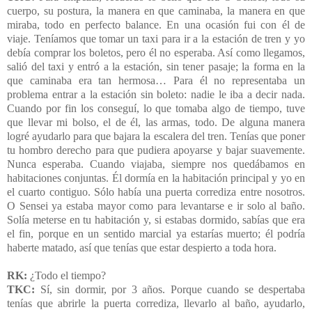
cuerpo, su postura, la manera en que caminaba, la manera en que
miraba, todo en perfecto balance. En una ocasión fui con él de
viaje. Teníamos que tomar un taxi para ir a la estación de tren y yo
debía comprar los boletos, pero él no esperaba. Así como llegamos,
salió del taxi y entró a la estación, sin tener pasaje; la forma en la
que caminaba era tan hermosa… Para él no representaba un
problema entrar a la estación sin boleto: nadie le iba a decir nada.
Cuando por fin los conseguí, lo que tomaba algo de tiempo, tuve
que llevar mi bolso, el de él, las armas, todo. De alguna manera
logré ayudarlo para que bajara la escalera del tren. Tenías que poner
tu hombro derecho para que pudiera apoyarse y bajar suavemente.
Nunca esperaba. Cuando viajaba, siempre nos quedábamos en
habitaciones conjuntas. Él dormía en la habitación principal y yo en
el cuarto contiguo. Sólo había una puerta corrediza entre nosotros.
O Sensei ya estaba mayor como para levantarse e ir solo al baño.
Solía meterse en tu habitación y, si estabas dormido, sabías que era
el fin, porque en un sentido marcial ya estarías muerto; él podría
haberte matado, así que tenías que estar despierto a toda hora.
RK:
¿Todo el tiempo?
TKC:
Sí, sin dormir, por 3 años. Porque cuando se despertaba
tenías que abrirle la puerta corrediza, llevarlo al baño, ayudarlo,