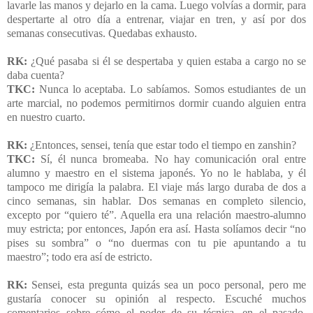
lavarle las manos y dejarlo en la cama. Luego volvías a dormir, para
despertarte al otro día a entrenar, viajar en tren, y así por dos
semanas consecutivas. Quedabas exhausto.
RK:
¿Qué pasaba si él se despertaba y quien estaba a cargo no se
daba cuenta?
TKC:
Nunca lo aceptaba. Lo sabíamos. Somos estudiantes de un
arte marcial, no podemos permitirnos dormir cuando alguien entra
en nuestro cuarto.
RK:
¿Entonces, sensei, tenía que estar todo el tiempo en zanshin?
TKC:
Sí, él nunca bromeaba. No hay comunicación oral entre
alumno y maestro en el sistema japonés. Yo no le hablaba, y él
tampoco me dirigía la palabra. El viaje más largo duraba de dos a
cinco semanas, sin hablar. Dos semanas en completo silencio,
excepto por “quiero té”. Aquella era una relación maestro-alumno
muy estricta; por entonces, Japón era así. Hasta solíamos decir “no
pises su sombra” o “no duermas con tu pie apuntando a tu
maestro”; todo era así de estricto.
RK:
Sensei, esta pregunta quizás sea un poco personal, pero me
gustaría conocer su opinión al respecto. Escuché muchos
comentarios sobre cómo el poder de su técnica, en el pasado,