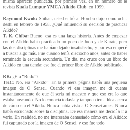
misma apareció publicada, por primera vez, en un número de la
revista
Kuala Lumpur YMCA Aikido Club
, en 1999.
Raymond Kwok:
Shihan, usted entró al Hombu dojo como uchi-
deshi en febrero de 1958. ¿Qué influenció su decisión de practicar
Aikido?
T. K. Chiba:
Bueno, esa es una larga historia. Antes de empezar
con el Aikido había practicado un poco de Judo y de Karate, pero
las dos disciplinas me habían dejado insatisfecho, y por eso empecé
a buscar algo más. Fue cuando tenía dieciocho años, antes de haber
terminado la escuela secundaria. Un día, me cruce con un libro de
Aikido en una tienda; ese fue el primer libro de Aikido publicado.
RK:
¿Era “Budo”?
TKC:
No, era “Aikido”. En la primera página había una pequeña
imagen de O Sensei. Cuando vi esa imagen me di cuenta
instantáneamente de que él sería mi maestro y que eso era lo que
estaba buscando. No lo conocía todavía y tampoco tenía idea acerca
de cómo era el Aikido. Nunca había visto a O Sensei antes. Nunca
había escuchado sobre la disciplina. De esa manera me decidí a ir a
verlo. En realidad, no me interesaba demasiado cómo era el Aikido;
fui capturado por la imagen de O Sensei, y eso fue todo.