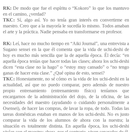
RK:
De modo que fue el espíritu o “Kokoro” lo que los mantuvo
en el camino, ¿verdad?
TKC:
Sí, algo así. Yo no tenía gran interés en convertirme en
maestro. Creo que a la mayoría le sucedía lo mismo. Todos amaban
el arte y la práctica. Nadie pensaba en transformarse en profesor.
RK:
Leí, hace no mucho tiempo en “Aiki Journal”, una entrevista a
Sugano sensei en la que él comenta que la vida de uchi-deshi de
hoy es mucho más sencilla que la de aquella época. Él decía: “en
aquella época tenías que hacer todas las clases; ahora los uchi-deshi
dicen “esta clase no la hago” o “estoy muy cansado” o “no tengo
ganas de hacer esta clase.” ¿Qué opina de esto, sensei?
TKC:
Honestamente, no sé cómo es la vida de los uchi-deshi en la
actualidad, así que no puedo comparar, pero además de nuestro
propio entrenamiento (entrenamiento físico) teníamos que
encargarnos de la administración del dojo, de la oficina, de las
necesidades del maestro (ayudando o cuidando personalmente a
Osensei), de hacer las compras, de lavar la ropa, de todo. Todas las
tareas domésticas estaban en manos de los uchi-deshi. No es justo
comparar la vida de los alumnos de ahora con la nuestra; la
situación es totalmente distinta. En aquella época, los uchi-deshi
vivían con el maestro; ahora, por el contrario, viven separados de él.