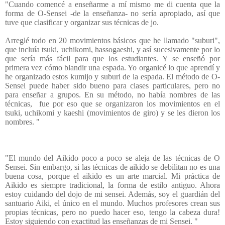
"Cuando comencé a enseñarme a mí mismo me di cuenta que la
forma de O-Sensei -de la enseñanza- no sería apropiado, así que
tuve que clasificar y organizar sus técnicas de jo.
Arreglé todo en 20 movimientos básicos que he llamado "suburi",
que incluía tsuki, uchikomi, hassogaeshi, y así sucesivamente por lo
que sería más fácil para que los estudiantes. Y se enseñó por
primera vez cómo blandir una espada. Yo organicé lo que aprendí y
he organizado estos kumijo y suburi de la espada. El método de O-
Sensei puede haber sido bueno para clases particulares, pero no
para enseñar a grupos. En su método, no había nombres de las
técnicas,
fue por eso que se organizaron los movimientos en el
tsuki, uchikomi y kaeshi (movimientos de giro) y se les dieron los
nombres. "
"El mundo del Aikido poco a poco se aleja de las técnicas de O
Sensei. Sin embargo, si las técnicas de aikido se debilitan no es una
buena cosa, porque el aikido es un arte marcial. Mi práctica de
Aikido es siempre tradicional, la forma de estilo antiguo. Ahora
estoy cuidando del dojo de mi sensei. Además, soy el guardián del
santuario Aiki, el único en el mundo. Muchos profesores crean sus
propias técnicas, pero no puedo hacer eso, tengo la cabeza dura!
Estoy siguiendo con exactitud las enseñanzas de mi Sensei. "