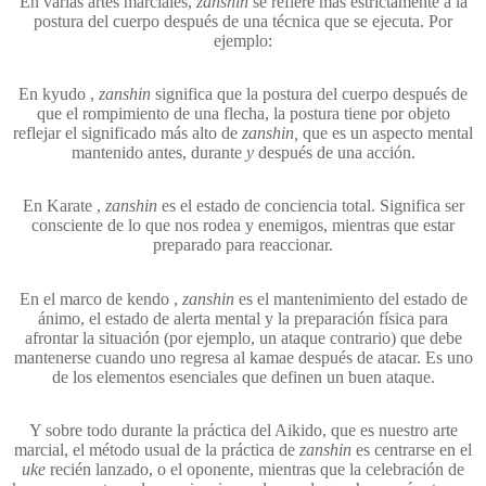
En varias artes marciales,
zanshin
se refiere más estrictamente a la
postura del cuerpo después de una técnica que se ejecuta. Por
ejemplo:
En kyudo ,
zanshin
significa que la postura del cuerpo después de
que el rompimiento de una flecha, la postura tiene por objeto
reflejar el significado más alto de
zanshin,
que es un aspecto mental
mantenido antes, durante
y
después de una acción.
En Karate ,
zanshin
es el estado de conciencia total. Significa ser
consciente de lo que nos rodea y enemigos, mientras que estar
preparado para reaccionar.
En el marco de kendo ,
zanshin
es el mantenimiento del estado de
ánimo, el estado de alerta mental y la preparación física para
afrontar la situación (por ejemplo, un ataque contrario) que debe
mantenerse cuando uno regresa al kamae después de atacar. Es uno
de los elementos esenciales que definen un buen ataque.
Y sobre todo durante la práctica del Aikido, que es nuestro arte
marcial, el método usual de la práctica de
zanshin
es centrarse en el
uke
recién lanzado, o el oponente, mientras que la celebración de