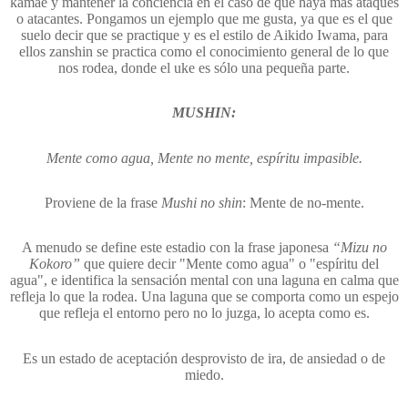
kamae y mantener la conciencia en el caso de que haya más ataques
o atacantes. Pongamos un ejemplo que me gusta, ya que es el que
suelo decir que se practique y es el estilo de Aikido Iwama, para
ellos zanshin se practica como el conocimiento general de lo que
nos rodea, donde el uke es sólo una pequeña parte.
MUSHIN:
Mente como agua, Mente no mente, espíritu impasible.
Proviene de la frase
Mushi no shin
: Mente de no-mente.
A menudo se define este estadio con la frase japonesa
“Mizu no
Kokoro”
que quiere decir "Mente como agua" o "espíritu del
agua", e identifica la sensación mental con una laguna en calma que
refleja lo que la rodea. Una laguna que se comporta como un espejo
que refleja el entorno pero no lo juzga, lo acepta como es.
Es un estado de aceptación desprovisto de ira, de ansiedad o de
miedo.