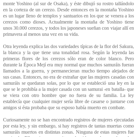
monte Yoshino (al sur de Osaka), y éste dibujó su rostro tallándolo
en la corteza de un cerezo. Desde entonces en la montaña Yoshino
es un lugar lleno de templos y santuarios en los que se venera a los
cerezos como dioses. Actualmente la montaña de Yoshino tiene
unos 30.000 cerezos, y todos los japoneses sueñan con viajar allí en
primavera al menos una vez en su vida.
Otra leyenda explica las dos variedades típicas de la flor del Sakura,
la blanca y la que tiene una tonalidad rosa. Según la leyenda las
primeras flores de los cerezos sólo eran de color blanco. Pero
durante la Época Mejí era muy normal que muchos samuráis fueran
llamados a la guerra, y permanecieran mucho tiempo alejados de
sus casas. Entonces, no era de extrañar que las mujeres casadas con
samuráis se quedaran solas, por lo que se estableció una ley en la
que se le prohibía a la mujer casada con un samurai -en batalla- que
se viera con otro hombre que no fuera de su familia. La ley
establecía que cualquier mujer sería libre de casarse o juntarse con
amigos si ésta probaba que su esposo había muerto en combate.
Curiosamente no se han encontrado registros de mujeres ejecutadas
por esta ley, y sin embargo, si hay registros de tantas muertas como
samuráis muertos en distintas zonas. Ninguna de estas mujeres fue