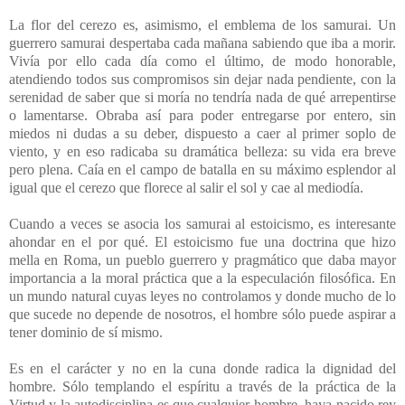
La flor del cerezo es, asimismo, el emblema de los samurai. Un
guerrero samurai despertaba cada mañana sabiendo que iba a morir.
Vivía por ello cada día como el último, de modo honorable,
atendiendo todos sus compromisos sin dejar nada pendiente, con la
serenidad de saber que si moría no tendría nada de qué arrepentirse
o lamentarse. Obraba así para poder entregarse por entero, sin
miedos ni dudas a su deber, dispuesto a caer al primer soplo de
viento, y en eso radicaba su dramática belleza: su vida era breve
pero plena. Caía en el campo de batalla en su máximo esplendor al
igual que el cerezo que florece al salir el sol y cae al mediodía.
Cuando a veces se asocia los samurai al estoicismo, es interesante
ahondar en el por qué. El estoicismo fue una doctrina que hizo
mella en Roma, un pueblo guerrero y pragmático que daba mayor
importancia a la moral práctica que a la especulación filosófica. En
un mundo natural cuyas leyes no controlamos y donde mucho de lo
que sucede no depende de nosotros, el hombre sólo puede aspirar a
tener dominio de sí mismo.
Es en el carácter y no en la cuna donde radica la dignidad del
hombre. Sólo templando el espíritu a través de la práctica de la
Virtud y la autodisciplina es que cualquier hombre, haya nacido rey