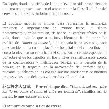
En Japón, donde los ciclos de la naturaleza han sido desde siempre
un tema omnipresente sea en el arte como en la filosofía, la flor del
cerezo es uno de sus símbolos más poderosos.
El budismo japonés lo emplea para representar la naturaleza
transitoria e impermanente del mundo físico. Su súbito
florecimiento y caída remiten, de hecho, al carácter cíclico de la
vida, donde todo lo que nace inevitablemente ha de morir. La
estética del
“mono no aware”
, o de empatía hacia las cosas, nace
pues también de la contemplación de los pétalos del cerezo flotando
como la nieve en su caída hacia el suelo. Enaltece este espectáculo
por sobre el de los capullos en flor y lleva a sensibilizarnos acerca
de la conmovedora y melancólica belleza en la pérdida de la
belleza, en la tragedia, en la aseveración del carácter frágil,
“flotante” y efímero de las cosas a nuestro alrededor y de nuestras
propias vidas, que debemos valorar día a día cada día.
花は桜木人は武士
Proverbio que dice:
“Como la sakura entre
las flores, como el samurai entre los hombres”
, significa ser lo
mejor, lo más excelso en algo.
El samurai es como la flor de cerezo