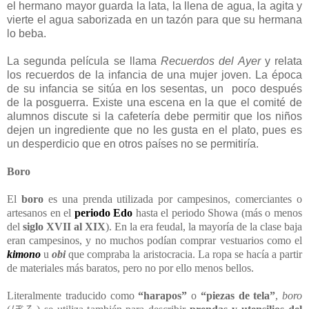
el hermano mayor guarda la lata, la llena de agua, la agita y
vierte el agua saborizada en un tazón para que su hermana
lo beba.
La segunda película se llama
Recuerdos del Ayer
y relata
los recuerdos de la infancia de una mujer joven. La época
de su infancia se sitúa en los sesentas, un poco después
de la posguerra. Existe una escena en la que el comité de
alumnos discute si la cafetería debe permitir que los niños
dejen un ingrediente que no les gusta en el plato, pues es
un desperdicio que en otros países no se permitiría.
Boro
El
boro
es una prenda utilizada por campesinos, comerciantes o
artesanos en el
periodo Edo
hasta el periodo Showa (más o menos
del
siglo XVII al XIX
). En la era feudal, la mayoría de la clase baja
eran campesinos, y no muchos podían comprar vestuarios como el
kimono
u
obi
que compraba la aristocracia. La ropa se hacía a partir
de materiales más baratos, pero no por ello menos bellos.
Literalmente traducido como
“harapos”
o
“piezas de tela”
,
boro