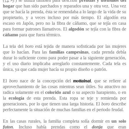
(
ぼろ
) se utiliza también para describir
prendas y utensilios del
hogar
que han sido parchados y reparados una y otra vez. Una vez
que se hacía la prenda, ésta se remendaba a lo largo de la vida de su
propietario, y a veces incluso por más tiempo. El algodón era
escaso en Japón, pero no la fibra de cáñamo, que se tejía en casa
para formar patrones llamativos. El
algodón
se tejía con la fibra de
cáñamo
para que fuera térmico.
La tela del
boro
está tejida de manera sofisticada por las mujeres
que lo hacían. Para las
familias campesinas
, cada prenda debía
durar lo suficiente como para poder pasar a la siguiente generación,
y el uso diario implicaba arreglarlo constantemente. Cada tela es
única, ya que cada mujer hacía su propio diseño o patrón.
El
boro
nace de la concepción del
mottainai
, que se refiere al
aprovechamiento de las cosas mientras sean útiles. Su atractivo no
radica solamente en el
colorido azul
o su aspecto harapiento, o en
la
ecología
de esta prenda. Esta ropa se teje y remienda por
generaciones, por lo que tienen una larga historia. El
boro
describe
perfectamente la situación de muchas familias en el periodo feudal.
En las casas rurales, la familia completa solía dormir en
un solo
futon
.
Incluso había prendas como el
donja
que eran