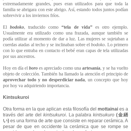
extremadamente grandes, pues eran utilizados para que toda la
familia se abrigara con este abrigo. Así, estando todos juntos podían
sobrevivir a los inviernos fríos.
El
bodoko
, traducido como
“tela de vida”
es otro ejemplo.
Usualmente era utilizado como una frazada, aunque también se
podía utilizar al momento de dar a luz. Las mujeres se sujetaban a
cuerdas atadas al techo y se inclinaban sobre el
bodoko
. Lo primero
con lo que entraba en contacto el bebé eran capas de tela utilizadas
por sus ancestros.
Hoy en día el
boro
es apreciado como una
artesanía
, y se ha vuelto
objeto de colección. También ha llamado la atención el principio de
aprovechar todo y no desperdiciar nada
, un concepto que hoy
por hoy va adquiriendo importancia.
Kintsukuroi
Otra forma en la que aplican esta filosofía del
mottainai
es a
través del arte del
kintsukuroi
. La palabra
kintsukuro
(
金繕
い
)
es una forma de arte que consiste en
reparar cerámica
. A
pesar de que en occidente la cerámica que se rompe se