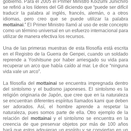
gobierno. Para el 2005 el Primer Ministro Koizumi Junichiro
se refirió a los líderes del G8 diciendo que “puede ser difícil
traducir la palabra al inglés, francés, alemán, o a otros
idiomas, pero creo que se puede utilizar la palabra
mottainai
.” El Primer Ministro llamó al uso de este concepto
como un término universal en un esfuerzo internacional para
utilizar de manera efectiva los recursos.
Una de las primeras muestras de esta filosofía está escrita
en el Registro de la Guerra de Genpei, cuando un soldado
reprende a Yoshitsune por haber arriesgado su vida para
recuperar un arco que había caído al mar. Le dice “ninguna
vida vale un arco”.
La filosofía del
mottainai
se encuentra impregnada dentro
del sintoísmo y el budismo japoneses. El sintoísmo es la
religión originaria de Japón, que cree que en la naturaleza
se encuentran diferentes espíritus llamados kami que deben
ser adorados. Así, el hombre aprende a respetar la
naturaleza, pues somos parte de ella. Otro ejemplo de la
relación del
mottainai
y el sintoísmo se encuentra en la
creencia de que preservar objetos por más de 100 años
hará que estos adquieran un espíritu y se conviertan en un