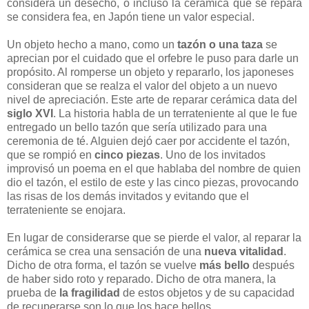
considera un desecho, o incluso la cerámica que se repara
se considera fea, en Japón tiene un valor especial.
Un objeto hecho a mano, como un
tazón o una taza
se
aprecian por el cuidado que el orfebre le puso para darle un
propósito. Al romperse un objeto y repararlo, los japoneses
consideran que se realza el valor del objeto a un nuevo
nivel de apreciación. Este arte de reparar cerámica data del
siglo XVI
. La historia habla de un terrateniente al que le fue
entregado un bello tazón que sería utilizado para una
ceremonia de té. Alguien dejó caer por accidente el tazón,
que se rompió en
cinco piezas
. Uno de los invitados
improvisó un poema en el que hablaba del nombre de quien
dio el tazón, el estilo de este y las cinco piezas, provocando
las risas de los demás invitados y evitando que el
terrateniente se enojara.
En lugar de considerarse que se pierde el valor, al reparar la
cerámica se crea una sensación de una
nueva vitalidad
.
Dicho de otra forma, el tazón se vuelve
más bello
después
de haber sido roto y reparado. Dicho de otra manera, la
prueba de
la fragilidad
de estos objetos y de su capacidad
de recuperarse son lo que los hace bellos.